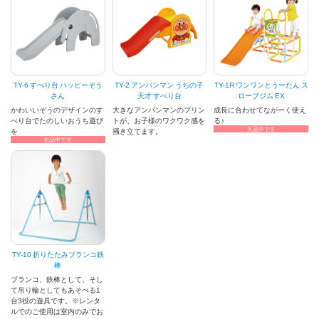
TY-6 すべり台 ハッピーぞう
TY-2 アンパンマン うちの子
TY-1R ワンワンとうーたん ス
さん
天才 すべり台
ロープジム EX
かわいいぞうのデザインのす
大きなアンパンマンのプリン
成長に合わせてながーく使え
べり台でたのしいおうち遊び
トが、お子様のワクワク感を
る♪
欠品中です
を
掻き立てます。
欠品中です
TY-10 折りたたみブランコ鉄
棒
ブランコ、鉄棒として、そし
て吊り輪としてもあそべる1
台3役の遊具です。※レンタ
ルでのご使用は室内のみでお