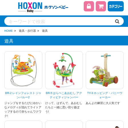
HOME
遊具・歩行器
遊具
遊具
BR-2 レインフォレスト ジャ
BR-5 はらぺこあおむし アク
TY-3 ホッピング・バニーウ
ンパルー2
ティビティジャンパー
ォーカー
ジャンプをするたびにゆかい
けって、はずんで、あおむし
あんよの練習に大人気です
なメロディが流れてライトア
たちと一緒に思い切り遊ぼ
ップするので赤ちゃんワクワ
う!
ク!