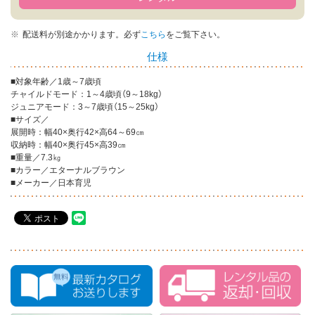
配送料が別途かかります。
必ず
こちら
をご覧下さい。
仕様
■対象年齢／1歳～7歳頃
チャイルドモード：1～4歳頃（9～18kg）
ジュニアモード：3～7歳頃（15～25kg）
■サイズ／
展開時：幅40×奥行42×高64～69㎝
収納時：幅40×奥行45×高39㎝
■重量／7.3㎏
■カラー／エターナルブラウン
■メーカー／日本育児