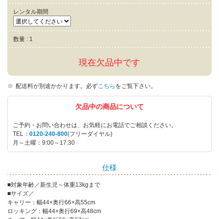
レンタル期間
数量 : 1
現在欠品中です
配送料が別途かかります。
必ず
こちら
をご覧下さい。
欠品中の商品について
ご予約・お問い合わせは、お気軽にお電話でご相談ください。
TEL：
0120-240-800
(フリーダイヤル)
月～土曜：9:00～17:30
仕様
■対象年齢／新生児～体重13kgまで
■サイズ／
キャリー：幅44×奥行66×高55cm
ロッキング：幅44×奥行69×高48cm