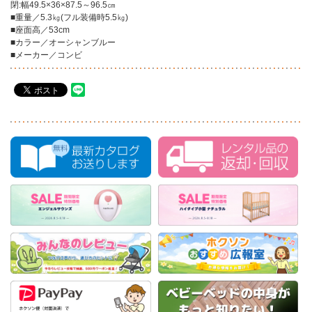
閉:幅49.5×36×87.5～96.5㎝
■重量／5.3㎏(フル装備時5.5㎏)
■座面高／53cm
■カラー／オーシャンブルー
■メーカー／コンビ