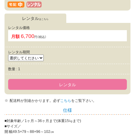
レンタル
はこちら
レンタル価格
6,700
月額
円（税込）
レンタル期間
数量 : 1
レンタル
配送料が別途かかります。
必ず
こちら
をご覧下さい。
仕様
■対象年齢／1ヶ月～36ヶ月まで(体重15㎏まで)
■サイズ／
開:幅49.5×79～88×96～102㎝