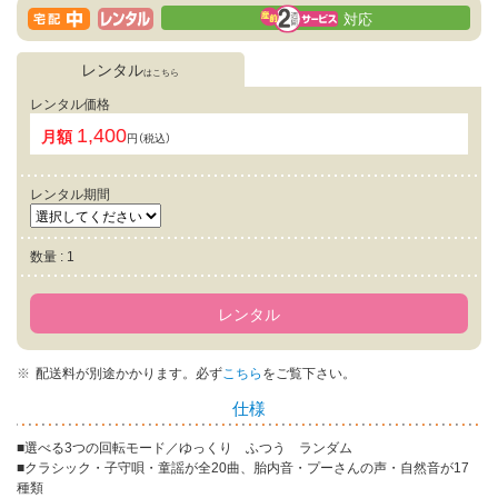
対応
レンタル
はこちら
レンタル価格
1,400
月額
円（税込）
レンタル期間
数量 : 1
レンタル
配送料が別途かかります。
必ず
こちら
をご覧下さい。
仕様
■選べる3つの回転モード／ゆっくり ふつう ランダム
■クラシック・子守唄・童謡が全20曲、胎内音・プーさんの声・自然音が17
種類